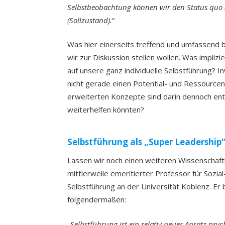
Selbstbeobachtung können wir den Status quo (I
(Sollzustand).
“
Was hier einerseits treffend und umfassend b
wir zur Diskussion stellen wollen. Was impliz
auf unsere ganz individuelle Selbstführung? I
nicht gerade einen Potential- und Ressource
erweiterten Konzepte sind darin dennoch entha
weiterhelfen könnten?
Selbstführung als „Super Leadership
Lassen wir noch einen weiteren Wissenschaf
mittlerweile emeritierter Professor für Sozial
Selbstführung an der Universität Koblenz. Er 
folgendermaßen:
„
Selbstführung ist ein relativ neuer Ansatz psy