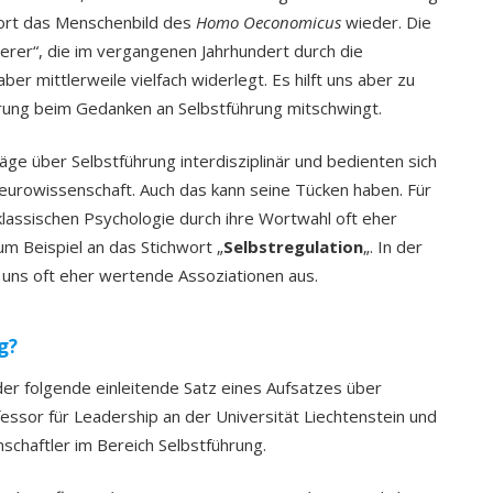
 dort das Menschenbild des
Homo Oeconomicus
wieder. Die
rer“, die im vergangenen Jahrhundert durch die
er mittlerweile vielfach widerlegt. Es hilft uns aber zu
rung beim Gedanken an Selbstführung mitschwingt.
äge über Selbstführung interdisziplinär und bedienten sich
eurowissenschaft. Auch das kann seine Tücken haben. Für
 klassischen Psychologie durch ihre Wortwahl oft eher
um Beispiel an das Stichwort „
Selbstregulation
„. In der
 uns oft eher wertende Assoziationen aus.
g?
der folgende einleitende Satz eines Aufsatzes über
ofessor für Leadership an der Universität Liechtenstein und
schaftler im Bereich Selbstführung.