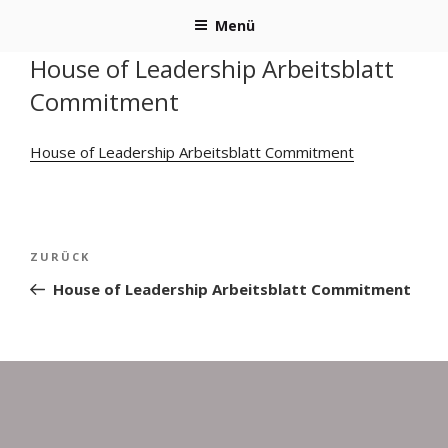
Zum
Menü
Inhalt
springen
House of Leadership Arbeitsblatt
Commitment
House of Leadership Arbeitsblatt Commitment
Beitragsnavigation
Vorheriger
ZURÜCK
Beitrag
House of Leadership Arbeitsblatt Commitment