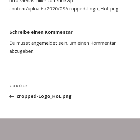
http://lenaschiller.com/hol/wp-
content/uploads/2020/08/cropped-Logo_HoL.png
Schreibe einen Kommentar
Du musst
angemeldet
sein, um einen Kommentar
abzugeben.
Beitragsnavigation
Vorheriger
ZURÜCK
Beitrag
cropped-Logo_HoL.png