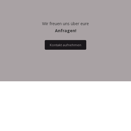
Wir freuen uns über eure
Anfragen!
Kontakt aufnehmen
© House of Leadership 2023
|
|
Impressum
Datenschutz
AGB