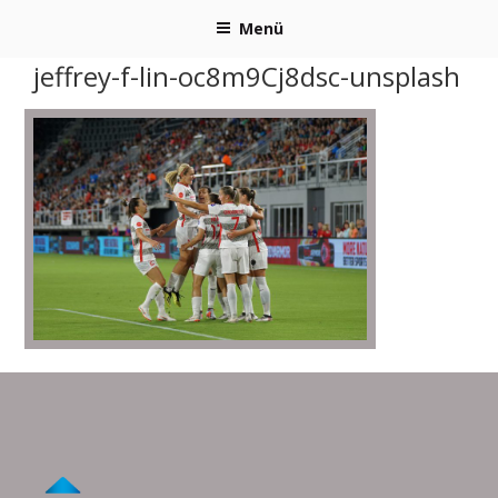
Zum
Menü
Inhalt
springen
jeffrey-f-lin-oc8m9Cj8dsc-unsplash